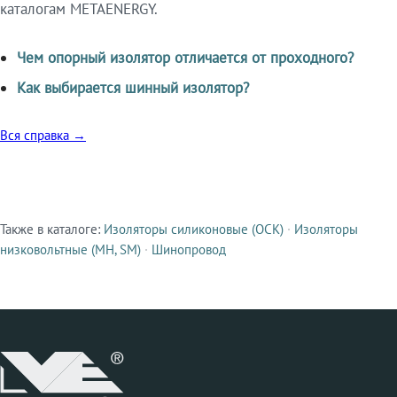
каталогам METAENERGY.
Чем опорный изолятор отличается от проходного?
Как выбирается шинный изолятор?
Вся справка →
Также в каталоге:
Изоляторы силиконовые (ОСК)
·
Изоляторы
Смежные продукты
низковольтные (МН, SM)
·
Шинопровод