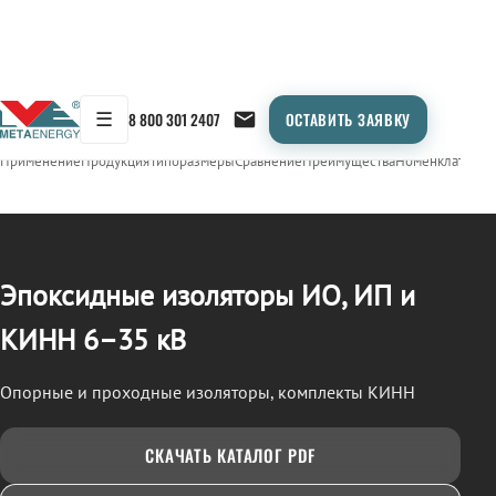
☰
8 800 301 2407
ОСТАВИТЬ ЗАЯВКУ
/
ИЗОЛЯТОРЫ ЭПОКСИДНЫЕ (ИО, ИП, КИНН)
← Продукция
Применение
Продукция
Типоразмеры
Сравнение
Преимущества
Номенклатура
О
Эпоксидные изоляторы ИО, ИП и
КИНН 6–35 кВ
Опорные и проходные изоляторы, комплекты КИНН
СКАЧАТЬ КАТАЛОГ PDF