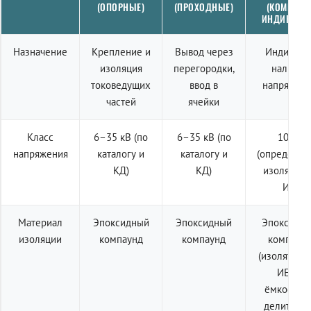
(ОПОРНЫЕ)
(ПРОХОДНЫЕ)
(КОМПЛЕК
ИНДИКАЦИ
Назначение
Крепление и
Вывод через
Индикаци
изоляция
перегородки,
наличия
токоведущих
ввод в
напряжен
частей
ячейки
Класс
6–35 кВ (по
6–35 кВ (по
10 кВ
напряжения
каталогу и
каталогу и
(определяе
КД)
КД)
изолятор
ИЕ)
Материал
Эпоксидный
Эпоксидный
Эпоксидн
изоляции
компаунд
компаунд
компаун
(изолятор 
ИЕп с
ёмкостны
делителем