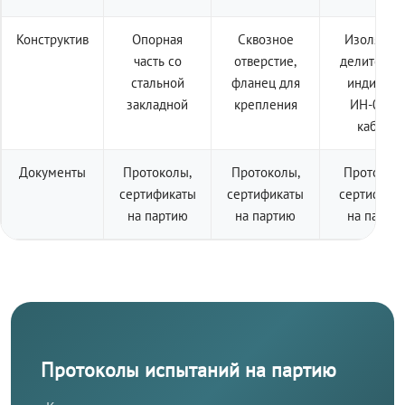
Конструктив
Опорная
Сквозное
Изолятор 
часть со
отверстие,
делителем
стальной
фланец для
индикато
закладной
крепления
ИН-001 +
кабель
Документы
Протоколы,
Протоколы,
Протоколы
сертификаты
сертификаты
сертифика
на партию
на партию
на парти
Протоколы испытаний на партию