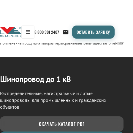
☰
8 800 301 2407
ОСТАВИТЬ ЗАЯВКУ
/
ШИНОПРОВОД
← Продукция
Применение
Продукция
Типоразмеры
Сравнение
Преимущества
Номенклатура
О
Шинопровод до 1 кВ
Распределительные, магистральные и литые
шинопроводы для промышленных и гражданских
объектов
СКАЧАТЬ КАТАЛОГ PDF