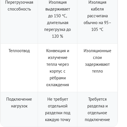
Перегрузочная
Изоляция
Изоляция
способность
выдерживает
кабеля
до 150 °C,
рассчитана
длительная
обычно на 95–
перегрузка до
105 °C
120 %
Теплоотвод
Конвекция и
Изоляционные
излучение
слои
тепла через
задерживают
корпус с
тепло
рёбрами
охлаждения
Подключение
Не требует
Требуется
нагрузок
отдельной
разделка и
разделки под
отдельное
каждую точку
подключение