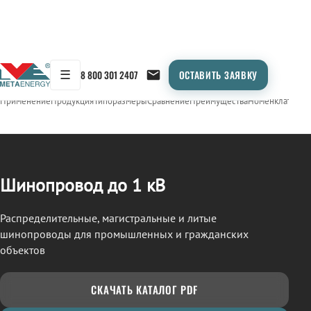
☰
8 800 301 2407
ОСТАВИТЬ ЗАЯВКУ
/
ШИНОПРОВОД
← Продукция
Применение
Продукция
Типоразмеры
Сравнение
Преимущества
Номенклатура
О
Шинопровод до 1 кВ
Распределительные, магистральные и литые
шинопроводы для промышленных и гражданских
объектов
СКАЧАТЬ КАТАЛОГ PDF