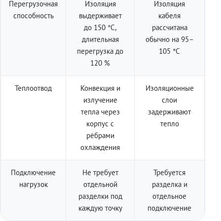
Перегрузочная
Изоляция
Изоляция
способность
выдерживает
кабеля
до 150 °C,
рассчитана
длительная
обычно на 95–
перегрузка до
105 °C
120 %
Теплоотвод
Конвекция и
Изоляционные
излучение
слои
тепла через
задерживают
корпус с
тепло
рёбрами
охлаждения
Подключение
Не требует
Требуется
нагрузок
отдельной
разделка и
разделки под
отдельное
каждую точку
подключение