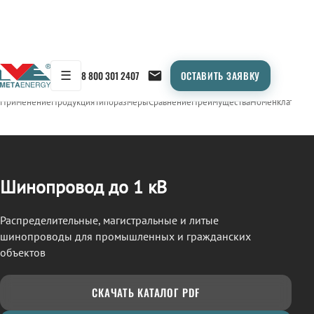
☰
8 800 301 2407
ОСТАВИТЬ ЗАЯВКУ
/
ШИНОПРОВОД
← Продукция
Применение
Продукция
Типоразмеры
Сравнение
Преимущества
Номенклатура
О
Шинопровод до 1 кВ
Распределительные, магистральные и литые
шинопроводы для промышленных и гражданских
объектов
СКАЧАТЬ КАТАЛОГ PDF