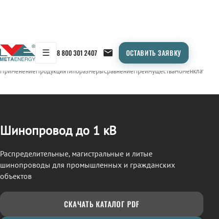
☰
8 800 301 2407
ОСТАВИТЬ ЗАЯВКУ
/
ШИНОПРОВОД
← Продукция
Применение
Продукция
Типоразмеры
Сравнение
Преимущества
Номенклатура
О
Шинопровод до 1 кВ
Распределительные, магистральные и литые
шинопроводы для промышленных и гражданских
объектов
СКАЧАТЬ КАТАЛОГ PDF