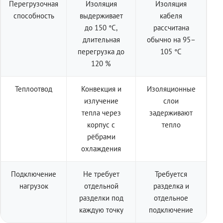
Перегрузочная
Изоляция
Изоляция
способность
выдерживает
кабеля
до 150 °C,
рассчитана
длительная
обычно на 95–
перегрузка до
105 °C
120 %
Теплоотвод
Конвекция и
Изоляционные
излучение
слои
тепла через
задерживают
корпус с
тепло
рёбрами
охлаждения
Подключение
Не требует
Требуется
нагрузок
отдельной
разделка и
разделки под
отдельное
каждую точку
подключение