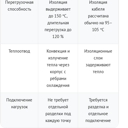
Перегрузочная
Изоляция
Изоляция
способность
выдерживает
кабеля
до 150 °C,
рассчитана
длительная
обычно на 95–
перегрузка до
105 °C
120 %
Теплоотвод
Конвекция и
Изоляционные
излучение
слои
тепла через
задерживают
корпус с
тепло
рёбрами
охлаждения
Подключение
Не требует
Требуется
нагрузок
отдельной
разделка и
разделки под
отдельное
каждую точку
подключение