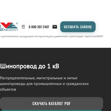
☰
8 800 301 2407
ОСТАВИТЬ ЗАЯВКУ
/
ШИНОПРОВОД
← Продукция
Применение
Продукция
Типоразмеры
Сравнение
Преимущества
Номенклатура
О
Шинопровод до 1 кВ
Распределительные, магистральные и литые
шинопроводы для промышленных и гражданских
объектов
СКАЧАТЬ КАТАЛОГ PDF