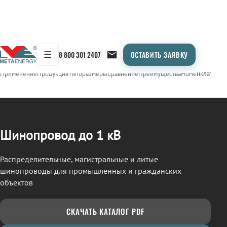
☰
8 800 301 2407
ОСТАВИТЬ ЗАЯВКУ
/
ШИНОПРОВОД
← Продукция
Применение
Продукция
Типоразмеры
Сравнение
Преимущества
Номенклатура
О
Шинопровод до 1 кВ
Распределительные, магистральные и литые
шинопроводы для промышленных и гражданских
объектов
СКАЧАТЬ КАТАЛОГ PDF