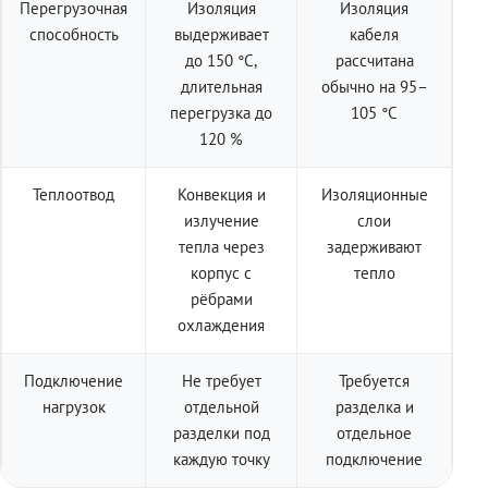
Перегрузочная
Изоляция
Изоляция
способность
выдерживает
кабеля
до 150 °C,
рассчитана
длительная
обычно на 95–
перегрузка до
105 °C
120 %
Теплоотвод
Конвекция и
Изоляционные
излучение
слои
тепла через
задерживают
корпус с
тепло
рёбрами
охлаждения
Подключение
Не требует
Требуется
нагрузок
отдельной
разделка и
разделки под
отдельное
каждую точку
подключение