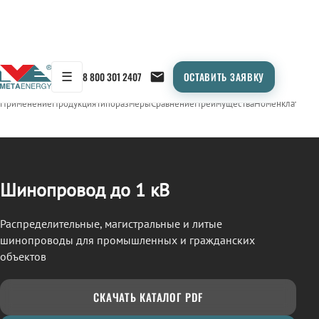
☰
8 800 301 2407
ОСТАВИТЬ ЗАЯВКУ
/
ШИНОПРОВОД
← Продукция
Применение
Продукция
Типоразмеры
Сравнение
Преимущества
Номенклатура
О
Шинопровод до 1 кВ
Распределительные, магистральные и литые
шинопроводы для промышленных и гражданских
объектов
СКАЧАТЬ КАТАЛОГ PDF