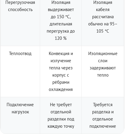
Перегрузочная
Изоляция
Изоляция
способность
выдерживает
кабеля
до 150 °C,
рассчитана
длительная
обычно на 95–
перегрузка до
105 °C
120 %
Теплоотвод
Конвекция и
Изоляционные
излучение
слои
тепла через
задерживают
корпус с
тепло
рёбрами
охлаждения
Подключение
Не требует
Требуется
нагрузок
отдельной
разделка и
разделки под
отдельное
каждую точку
подключение