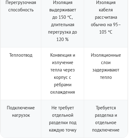
Перегрузочная
Изоляция
Изоляция
способность
выдерживает
кабеля
до 150 °C,
рассчитана
длительная
обычно на 95–
перегрузка до
105 °C
120 %
Теплоотвод
Конвекция и
Изоляционные
излучение
слои
тепла через
задерживают
корпус с
тепло
рёбрами
охлаждения
Подключение
Не требует
Требуется
нагрузок
отдельной
разделка и
разделки под
отдельное
каждую точку
подключение