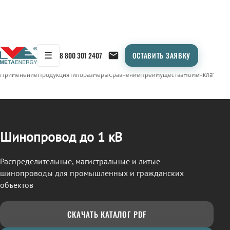
☰
8 800 301 2407
ОСТАВИТЬ ЗАЯВКУ
/
ШИНОПРОВОД
← Продукция
Применение
Продукция
Типоразмеры
Сравнение
Преимущества
Номенклатура
О
Шинопровод до 1 кВ
Распределительные, магистральные и литые
шинопроводы для промышленных и гражданских
объектов
СКАЧАТЬ КАТАЛОГ PDF