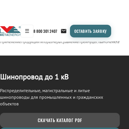
☰
8 800 301 2407
ОСТАВИТЬ ЗАЯВКУ
/
ШИНОПРОВОД
← Продукция
Применение
Продукция
Типоразмеры
Сравнение
Преимущества
Номенклатура
О
Шинопровод до 1 кВ
Распределительные, магистральные и литые
шинопроводы для промышленных и гражданских
объектов
СКАЧАТЬ КАТАЛОГ PDF