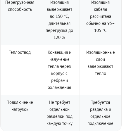
Перегрузочная
Изоляция
Изоляция
способность
выдерживает
кабеля
до 150 °C,
рассчитана
длительная
обычно на 95–
перегрузка до
105 °C
120 %
Теплоотвод
Конвекция и
Изоляционные
излучение
слои
тепла через
задерживают
корпус с
тепло
рёбрами
охлаждения
Подключение
Не требует
Требуется
нагрузок
отдельной
разделка и
разделки под
отдельное
каждую точку
подключение