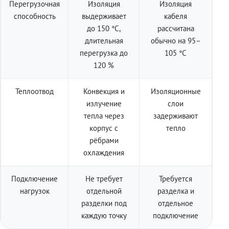
Перегрузочная
Изоляция
Изоляция
способность
выдерживает
кабеля
до 150 °C,
рассчитана
длительная
обычно на 95–
перегрузка до
105 °C
120 %
Теплоотвод
Конвекция и
Изоляционные
излучение
слои
тепла через
задерживают
корпус с
тепло
рёбрами
охлаждения
Подключение
Не требует
Требуется
нагрузок
отдельной
разделка и
разделки под
отдельное
каждую точку
подключение