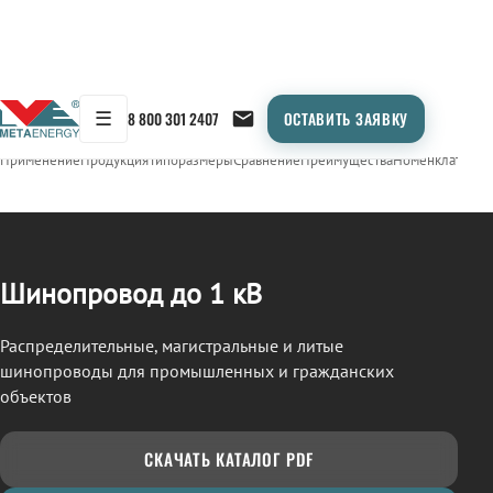
☰
8 800 301 2407
ОСТАВИТЬ ЗАЯВКУ
/
ШИНОПРОВОД
← Продукция
Применение
Продукция
Типоразмеры
Сравнение
Преимущества
Номенклатура
О
Шинопровод до 1 кВ
Распределительные, магистральные и литые
шинопроводы для промышленных и гражданских
объектов
СКАЧАТЬ КАТАЛОГ PDF