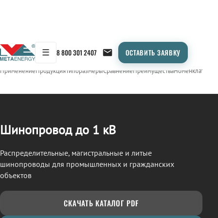
☰
8 800 301 2407
ОСТАВИТЬ ЗАЯВКУ
/
ШИНОПРОВОД
← Продукция
Применение
Продукция
Типоразмеры
Сравнение
Преимущества
Номенклатура
О
Шинопровод до 1 кВ
Распределительные, магистральные и литые
шинопроводы для промышленных и гражданских
объектов
СКАЧАТЬ КАТАЛОГ PDF