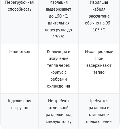
Перегрузочная
Изоляция
Изоляция
способность
выдерживает
кабеля
до 150 °C,
рассчитана
длительная
обычно на 95–
перегрузка до
105 °C
120 %
Теплоотвод
Конвекция и
Изоляционные
излучение
слои
тепла через
задерживают
корпус с
тепло
рёбрами
охлаждения
Подключение
Не требует
Требуется
нагрузок
отдельной
разделка и
разделки под
отдельное
каждую точку
подключение