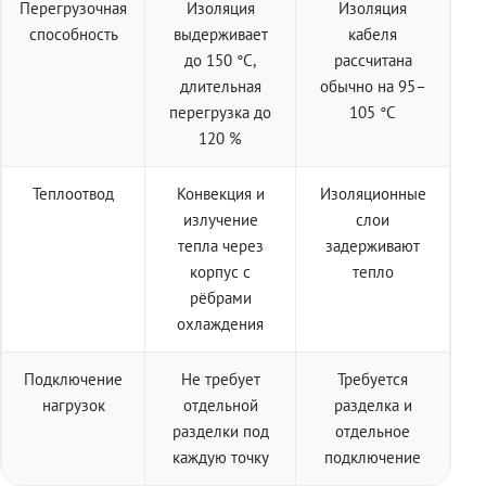
Перегрузочная
Изоляция
Изоляция
способность
выдерживает
кабеля
до 150 °C,
рассчитана
длительная
обычно на 95–
перегрузка до
105 °C
120 %
Теплоотвод
Конвекция и
Изоляционные
излучение
слои
тепла через
задерживают
корпус с
тепло
рёбрами
охлаждения
Подключение
Не требует
Требуется
нагрузок
отдельной
разделка и
разделки под
отдельное
каждую точку
подключение