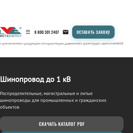
☰
8 800 301 2407
ОСТАВИТЬ ЗАЯВКУ
/
ШИНОПРОВОД
← Продукция
Применение
Продукция
Типоразмеры
Сравнение
Преимущества
Номенклатура
О
Шинопровод до 1 кВ
Распределительные, магистральные и литые
шинопроводы для промышленных и гражданских
объектов
СКАЧАТЬ КАТАЛОГ PDF