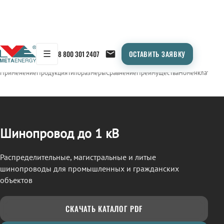
☰
8 800 301 2407
ОСТАВИТЬ ЗАЯВКУ
/
ШИНОПРОВОД
← Продукция
Применение
Продукция
Типоразмеры
Сравнение
Преимущества
Номенклатура
О
Шинопровод до 1 кВ
Распределительные, магистральные и литые
шинопроводы для промышленных и гражданских
объектов
СКАЧАТЬ КАТАЛОГ PDF