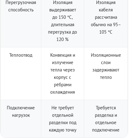
Перегрузочная
Изоляция
Изоляция
способность
выдерживает
кабеля
до 150 °C,
рассчитана
длительная
обычно на 95–
перегрузка до
105 °C
120 %
Теплоотвод
Конвекция и
Изоляционные
излучение
слои
тепла через
задерживают
корпус с
тепло
рёбрами
охлаждения
Подключение
Не требует
Требуется
нагрузок
отдельной
разделка и
разделки под
отдельное
каждую точку
подключение