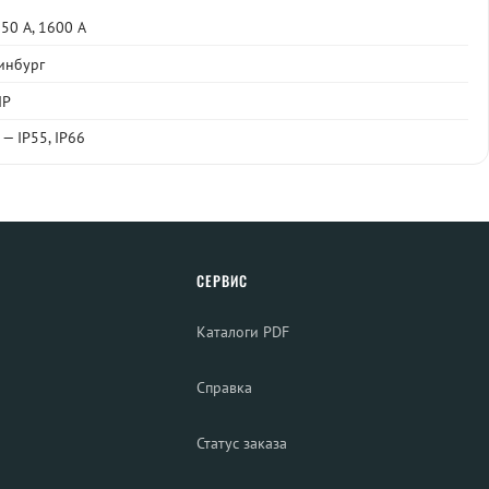
0 А, 1600 А
инбург
IP
— IP55, IP66
СЕРВИС
Каталоги PDF
Справка
Статус заказа