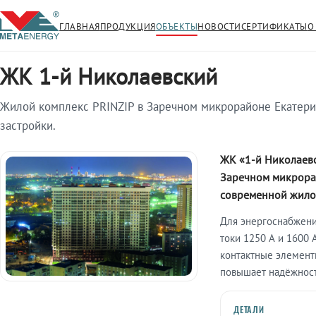
ГЛАВНАЯ
ПРОДУКЦИЯ
ОБЪЕКТЫ
НОВОСТИ
СЕРТИФИКАТЫ
О
Главная
/
Объекты
/
ЖК 1-й Николаевский
ЖК 1-й Николаевский
Жилой комплекс PRINZIP в Заречном микрорайоне Екатерин
застройки.
ЖК «1-й Николаевс
Заречном микрора
современной жило
Для энергоснабжен
токи 1250 А и 1600 
контактные элемент
повышает надёжност
ДЕТАЛИ